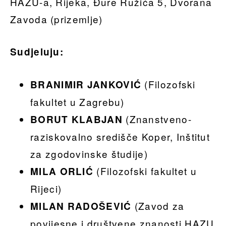
HAZU-a, Rijeka, Đure Ružića 5, Dvorana
Zavoda (prizemlje)
Sudjeluju:
(Filozofski
BRANIMIR JANKOVIĆ
fakultet u Zagrebu)
(Znanstveno-
BORUT KLABJAN
raziskovalno središče Koper, Inštitut
za zgodovinske študije)
(Filozofski fakultet u
MILA ORLIĆ
Rijeci)
(Zavod za
MILAN RADOŠEVIĆ
povijesne i društvene znanosti HAZU