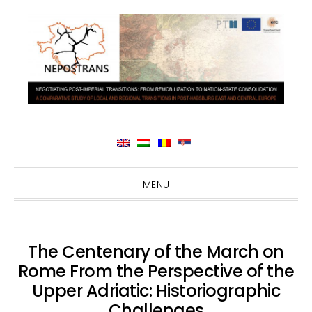
Skip
Skip
Skip
Skip
MENU
to
to
to
to
primary
main
primary
footer
navigation
content
sidebar
The Centenary of the March on
Rome From the Perspective of the
Upper Adriatic: Historiographic
Challenges