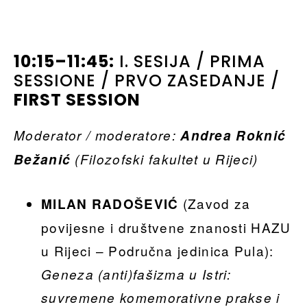
10:15–11:45:
I. SESIJA / PRIMA
SESSIONE / PRVO ZASEDANJE /
FIRST SESSION
Moderator / moderatore:
Andrea Roknić
Bežanić
(Filozofski fakultet u Rijeci)
(Zavod za
MILAN RADOŠEVIĆ
povijesne i društvene znanosti HAZU
u Rijeci – Područna jedinica Pula):
Geneza (anti)fašizma u Istri:
suvremene komemorativne prakse i