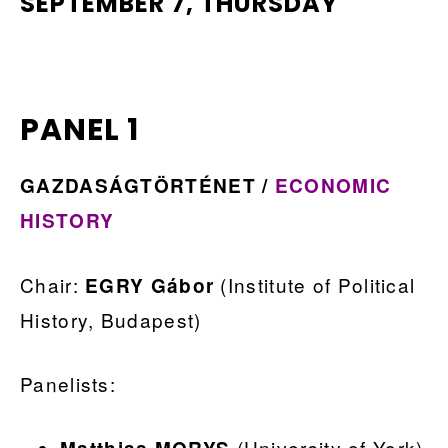
SEPTEMBER 7, THURSDAY
PANEL 1
GAZDASÁGTÖRTÉNET /
ECONOMIC
HISTORY
Chair:
(Institute of Political
EGRY Gábor
History, Budapest)
Panelists:
(University of York)