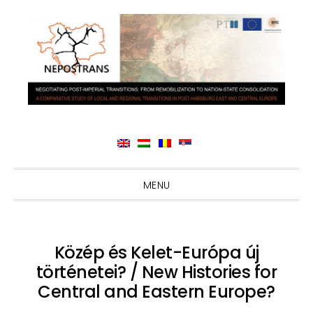
Skip
Skip
Skip
Skip
MENU
to
to
to
to
primary
main
primary
footer
navigation
content
sidebar
Közép és Kelet-Európa új
történetei? / New Histories for
Central and Eastern Europe?