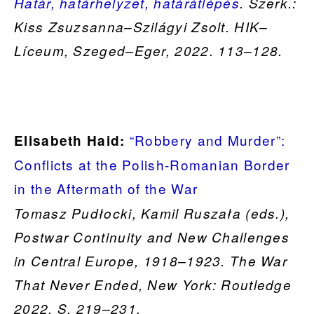
Határ, határhelyzet, határátlépés
. Szerk.:
Kiss Zsuzsanna–Szilágyi Zsolt. HIK–
Líceum, Szeged–Eger, 2022. 113–128.
“Robbery and Murder”:
Elisabeth Haid:
Conflicts at the Polish-Romanian Border
in the Aftermath of the War
Tomasz Pudłocki, Kamil Ruszała (eds.),
Postwar Continuity and New Challenges
in Central Europe, 1918–1923. The War
That Never Ended, New York: Routledge
2022, S. 219–231.