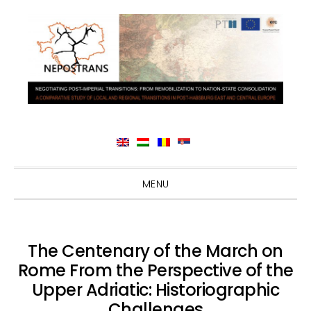
Skip
Skip
Skip
Skip
MENU
to
to
to
to
primary
main
primary
footer
navigation
content
sidebar
The Centenary of the March on
Rome From the Perspective of the
Upper Adriatic: Historiographic
Challenges