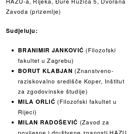
HAZU-a, Rijeka, Đure Ružića 5, Dvorana
Zavoda (prizemlje)
Sudjeluju:
(Filozofski
BRANIMIR JANKOVIĆ
fakultet u Zagrebu)
(Znanstveno-
BORUT KLABJAN
raziskovalno središče Koper, Inštitut
za zgodovinske študije)
(Filozofski fakultet u
MILA ORLIĆ
Rijeci)
(Zavod za
MILAN RADOŠEVIĆ
povijesne i društvene znanosti HAZU