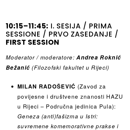
10:15–11:45:
I. SESIJA / PRIMA
SESSIONE / PRVO ZASEDANJE /
FIRST SESSION
Moderator / moderatore:
Andrea Roknić
Bežanić
(Filozofski fakultet u Rijeci)
(Zavod za
MILAN RADOŠEVIĆ
povijesne i društvene znanosti HAZU
u Rijeci – Područna jedinica Pula):
Geneza (anti)fašizma u Istri:
suvremene komemorativne prakse i